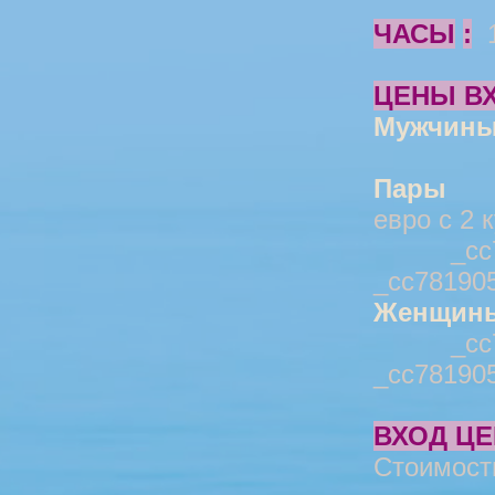
ЧАСЫ
:
1
ЦЕНЫ В
Мужчин
Пары
_cc
евро с 2 
_cc7819
_cc78190
Женщин
_cc7819
_cc781905
ВХОД Ц
Стоимость