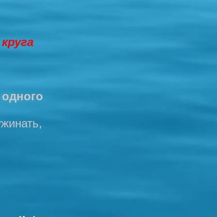
 круга
 одного
ужинать,