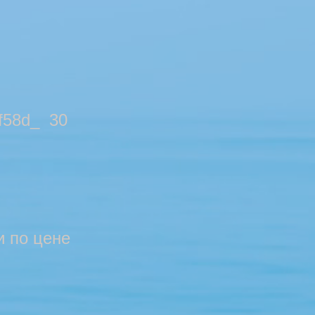
58d_ 30
58d_
58d_
и по цене