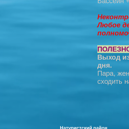
Бассейн +
Неконтр
Любое де
полномо
ПОЛЕЗНО
Выход из
дня.
Пара, же
сходить н
Натуристский район