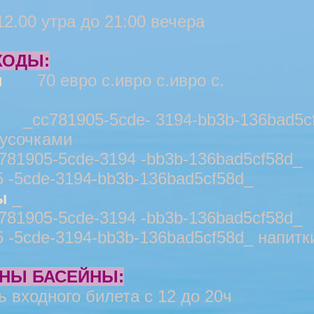
2.00 утра до 21:00 вечера
ХОДЫ:
ы
70 евро с.ивро с.ивро с.
781905-5cde- 3194-bb3b-136bad5cf
кусочками
05-5cde-3194 -bb3b-136bad5cf
5 -5cde-3194-bb3b-136bad5cf58d_
ы
_
05-5cde-3194 -bb3b-136bad5cf
 -5cde-3194-bb3b-136bad5cf58d_
напитк
ЕНЫ БАСЕЙНЫ:
 входного билета с 12 до 20ч