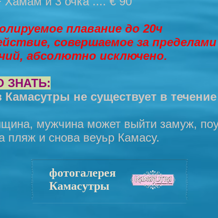
 Хамам и 3 очка .... € 90
олируемое плавание до 20ч
йствие, совершаемое за пределами
чий, абсолютно исключено.
 ЗНАТЬ:
 Камасутры не существует в течение
нщина, мужчина может выйти замуж, по
а пляж и снова веуьр Камасу.
фотогалерея
Камасутры