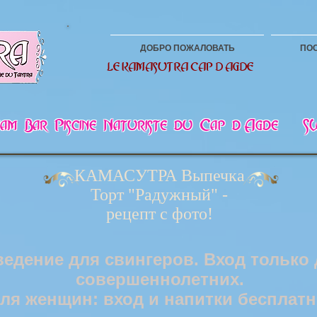
ДОБРО ПОЖАЛОВАТЬ
ПО
LE KAMASUTRA CAP D AGDE
mmam Bar Piscine Naturiste du Cap d Agde -
КАМАСУТРА Выпечка
Торт "Радужный" -
рецепт с фото!
ведение для свингеров. Вход только
совершеннолетних.
ля женщин: вход и напитки бесплатн