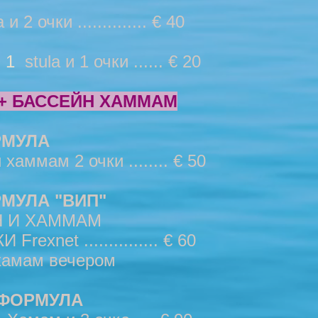
и 2 очки .............. € 40
 1
stula и 1 очки ...... € 20
+ БАССЕЙН ХАММАМ
РМУЛА
хаммам 2 очки ........ € 50
МУЛА "ВИП"
Н И ХАММАМ
Frexnet ............... € 60
 хамам вечером
 ФОРМУЛА