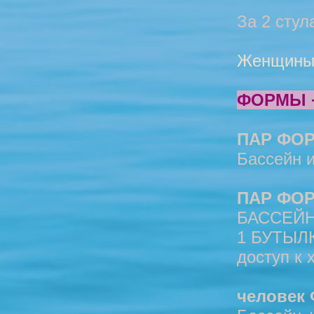
За 2 стула 
Женщины
ФОРМЫ 
ПАР ФО
Бассейн и 
ПАР ФОР
БАССЕЙ
1 БУТЫЛКИ 
доступ к
человек