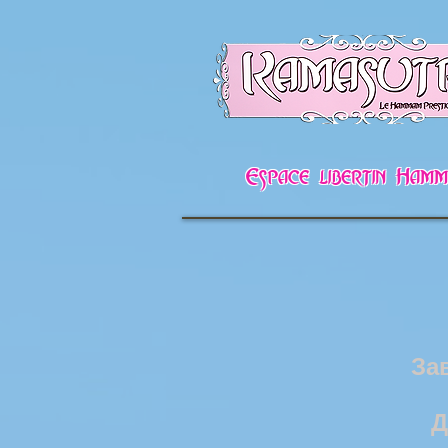
Espace libertin Ha
За
Д